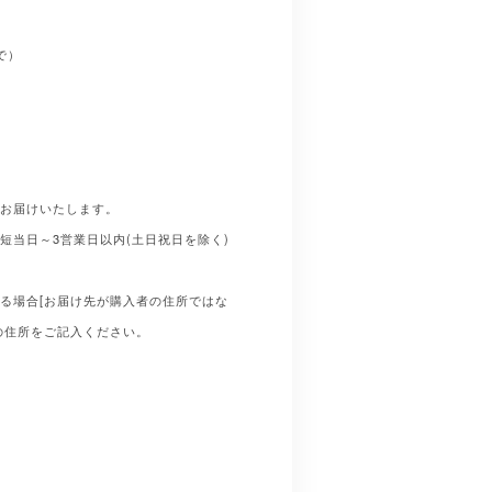
で）
にお届けいたします。
短当日～3営業日以内(土日祝日を除く)
る場合[お届け先が購入者の住所ではな
の住所をご記入ください。