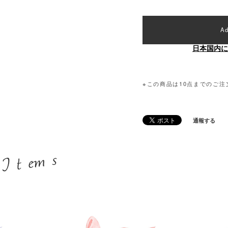
Ad
日本国内に
※この商品は10点までのご
通報する