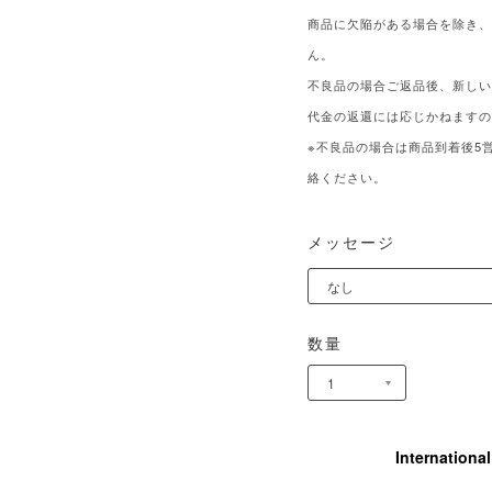
商品に欠陥がある場合を除き
ん。
不良品の場合ご返品後、新し
代金の返還には応じかねます
※不良品の場合は商品到着後5
絡ください。
メッセージ
数量
Internationa