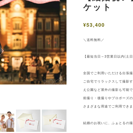
ケット
¥53,400
＼送料無料／
【最短当日～3営業日以内(土
全国でご利用いただける出張
ご自宅でリラックスして撮影
え公園など屋外の撮影も可能
前撮り・後撮りやプロポーズ
さまざまな用途でご利用でき
結婚のお祝いに、ふぉとるの